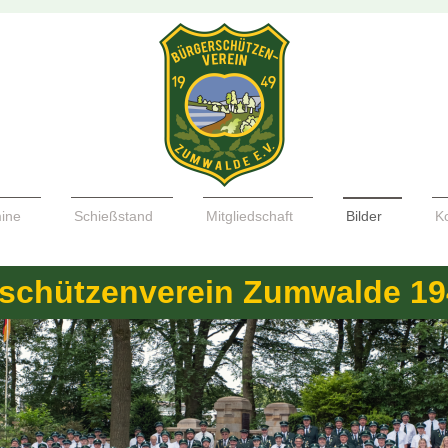
ine
Schießstand
Mitgliedschaft
Bilder
K
schützenverein Zumwalde 194